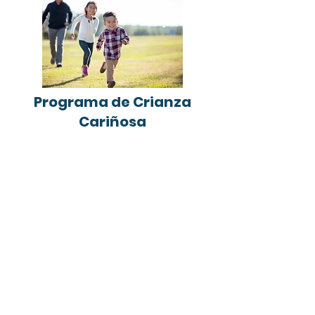
Programa de Crianza
Cariñosa
Este programa gratuito y basado en
evidencia está diseñado para apoyar
a las familias en el fortalecimiento de
las relaciones padres-hijos. Promueve
técnicas de crianza positiva, mejora la
comunicación y ofrece herramientas
para apoyar el desarrollo emocional—
para padres con hijos de todas las
edades.
Aprenda más